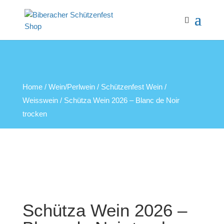
Home
/
Wein/Perlwein
/
Schützenfest Wein
/
Weisswein
/ Schütza Wein 2026 – Blanc de Noir
trocken
NEU
AUSGETRUNKEN
LOKAL KAUFEN
AUSGETRUNKEN
Schütza Wein 2026 –