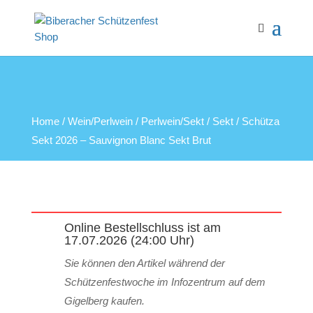
Home
/
Wein/Perlwein
/
Perlwein/Sekt
/
Sekt
/ Schütza
Sekt 2026 – Sauvignon Blanc Sekt Brut
Online Bestellschluss ist am
17.07.2026 (24:00 Uhr)
Sie können den Artikel während der
Schützenfestwoche im Infozentrum auf dem
Gigelberg kaufen.