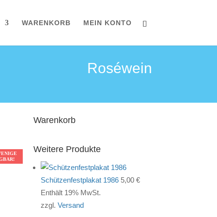
WARENKORB
MEIN KONTO
Roséwein
Warenkorb
Weitere Produkte
WENIGE
WENIGE
WENIGE
WENIGE
GBAR!
GBAR!
GBAR!
GBAR!
Schützenfestplakat 1986
5,00
€
Enthält 19% MwSt.
zzgl.
Versand