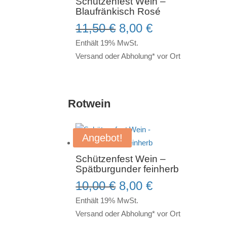
Schützenfest Wein –
Blaufränkisch Rosé
Ursprünglicher
Aktueller
11,50
€
8,00
€
Preis
Preis
Enthält 19% MwSt.
war:
ist:
Versand oder Abholung* vor Ort
11,50 €
8,00 €.
Rotwein
Angebot!
Schützenfest Wein –
Spätburgunder feinherb
Ursprünglicher
Aktueller
10,00
€
8,00
€
Preis
Preis
Enthält 19% MwSt.
war:
ist:
Versand oder Abholung* vor Ort
10,00 €
8,00 €.