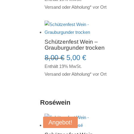
Versand oder Abholung* vor Ort
Schützenfest Wein –
Grauburgunder trocken
Ursprünglicher
Aktueller
8,00
€
5,00
€
Preis
Preis
Enthält 19% MwSt.
war:
ist:
Versand oder Abholung* vor Ort
8,00 €
5,00 €.
Roséwein
Angebot!